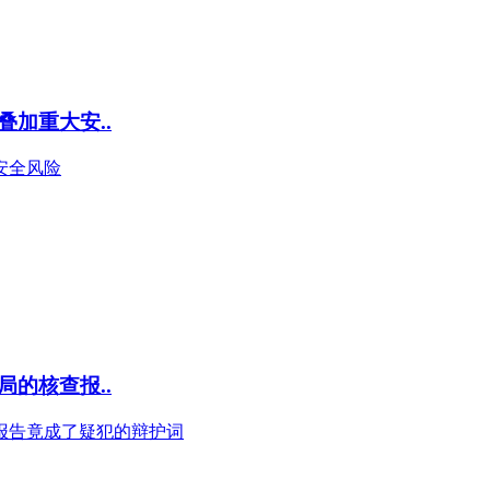
加重大安..
安全风险
的核查报..
报告竟成了疑犯的辩护词