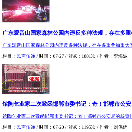
广东观音山国家森林公园内违反多种法规，存在多重叠
广东观音山国家森林公园内违反多种法规，存在多重叠加重大
栏目：
民声传递
/
时间：
07-27 /
浏览：
1801次 /
作者：
李海波
馆陶乞业家二次致函邯郸市委书记：奇！邯郸市公安局
馆陶乞业家二次致函邯郸市委书记：奇！邯郸市公安局的核查
栏目：
民声传递
/
时间：
07-20 /
浏览：
1195次 /
作者：
刘保廷