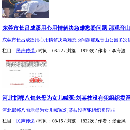
东莞市长吕成蹊用心用情解决急难愁盼问题 那观音山公
东莞市长吕成蹊用心用情解决急难愁盼问题那观音山公园多次
栏目：
民声传递
/
时间：
08-22 /
浏览：
1819次 /
作者：
李海波
河北邯郸八旬老母为女儿喊冤:刘某枝没有犯组织卖
河北邯郸八旬老母为女儿喊冤:刘某枝没有犯组织卖淫罪
栏目：
民声传递
/
时间：
08-15 /
浏览：
1822次 /
作者：
张金风