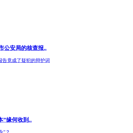
公安局的核查报..
报告竟成了疑犯的辩护词
”缘何收到..
令”？