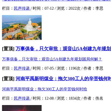
栏目：
民声传递
/
时间：
07-12 /
浏览：
2022次 /
作者：
李思
[置顶]
万事俱备，只欠审批：观音山5A创建九年规
万事俱备，只欠审批：观音山5A创建九年规划困局何解？
栏目：
民声传递
/
时间：
07-05 /
浏览：
1196次 /
作者：
李思
[置顶]
河南平禹新明煤业：拖欠300工人的辛苦钱何
河南平禹新明煤业：拖欠300工人的辛苦钱何时给
栏目：
民声传递
/
时间：
12-08 /
浏览：
1834次 /
作者：
佚名