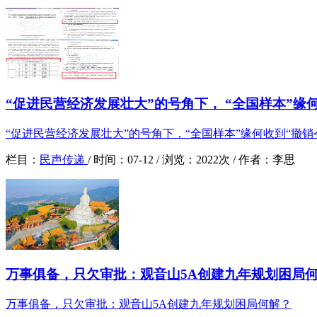
“促进民营经济发展壮大”的号角下， “全国样本”缘何
“促进民营经济发展壮大”的号角下，“全国样本”缘何收到“撤销
栏目：
民声传递
/
时间：
07-12 /
浏览：
2022次 /
作者：
李思
万事俱备，只欠审批：观音山5A创建九年规划困局
万事俱备，只欠审批：观音山5A创建九年规划困局何解？