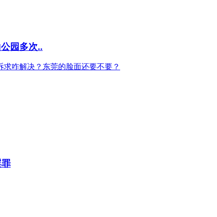
园多次..
诉求咋解决？东莞的脸面还要不要？
淫罪