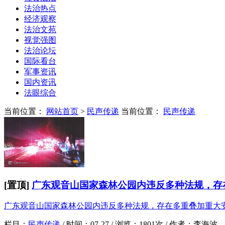
法治热点
经济观察
法治文苑
视觉强图
法治论坛
国际看台
军事资讯
国内资讯
法眼综合
当前位置：
网站首页
>
民声传递
当前位置：
民声传递
[置顶]
广东观音山国家森林公园内违反多种法规，存在
广东观音山国家森林公园内违反多种法规，存在多重叠加重大
栏目：
民声传递
/
时间：
07-27 /
浏览：
1801次 /
作者：
李海波