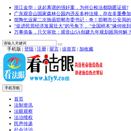
浙江金华：这起离谱的强奸案，为何公检法都隐匿证据?
广东观音山国家森林公园内违反多种法规，存在多重叠加
馆陶乞业家二次致函邯郸市委书记：奇！邯郸市公安局的
“促进民营经济发展壮大”的号角下， “全国样本”缘何收到
万事俱备，只欠审批：观音山5A创建九年规划困局何解
手机版
|
登陆
|
注册
|
留言
|
设首页
|
加收藏
手机导航
首页
法制资讯
法眼观察
法治维权
民声传递
社会法治