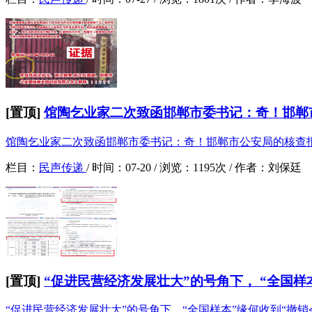
[置顶]
馆陶乞业家二次致函邯郸市委书记：奇！邯郸市
馆陶乞业家二次致函邯郸市委书记：奇！邯郸市公安局的核查
栏目：
民声传递
/
时间：
07-20 /
浏览：
1195次 /
作者：
刘保廷
[置顶]
“促进民营经济发展壮大”的号角下， “全国样本
“促进民营经济发展壮大”的号角下，“全国样本”缘何收到“撤销