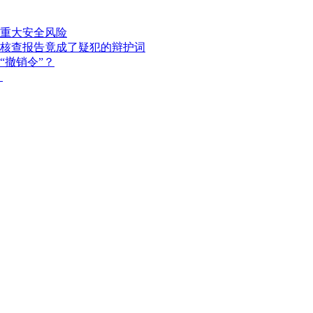
重大安全风险
核查报告竟成了疑犯的辩护词
“撤销令”？
？