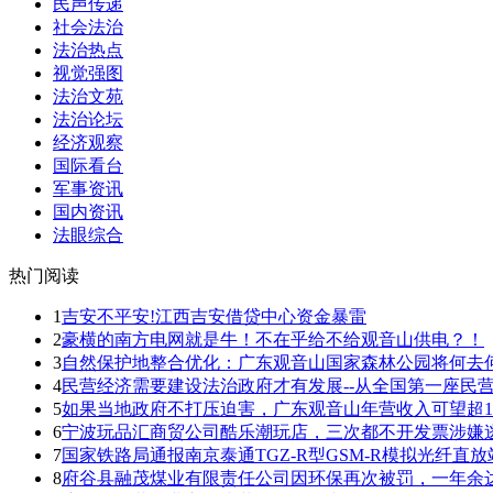
民声传递
社会法治
法治热点
视觉强图
法治文苑
法治论坛
经济观察
国际看台
军事资讯
国内资讯
法眼综合
热门阅读
1
吉安不平安!江西吉安借贷中心资金暴雷
2
豪横的南方电网就是牛！不在乎给不给观音山供电？！
3
自然保护地整合优化：广东观音山国家森林公园将何去
4
民营经济需要建设法治政府才有发展--从全国第一座民营
5
如果当地政府不打压迫害，广东观音山年营收入可望超1
6
宁波玩品汇商贸公司酷乐潮玩店，三次都不开发票涉嫌
7
国家铁路局通报南京泰通TGZ-R型GSM-R模拟光纤直放站
8
府谷县融茂煤业有限责任公司因环保再次被罚，一年余达5