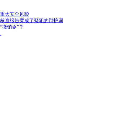
重大安全风险
核查报告竟成了疑犯的辩护词
“撤销令”？
？