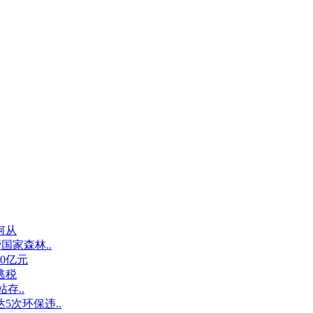
何从
国家森林..
0亿元
逃税
存..
次环保违..