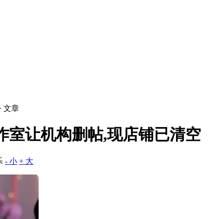
> 文章
作室让机构删帖,现店铺已清空
乐
- 小
+ 大