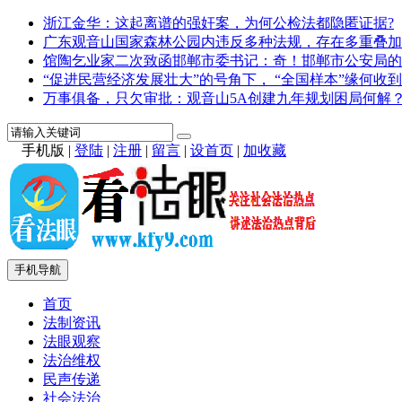
浙江金华：这起离谱的强奸案，为何公检法都隐匿证据?
广东观音山国家森林公园内违反多种法规，存在多重叠加
馆陶乞业家二次致函邯郸市委书记：奇！邯郸市公安局的
“促进民营经济发展壮大”的号角下， “全国样本”缘何收到
万事俱备，只欠审批：观音山5A创建九年规划困局何解
手机版
|
登陆
|
注册
|
留言
|
设首页
|
加收藏
手机导航
首页
法制资讯
法眼观察
法治维权
民声传递
社会法治