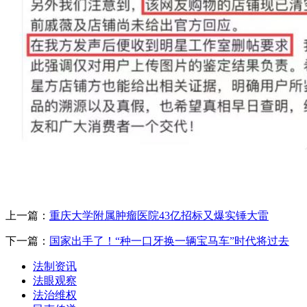
上一篇：
重庆大学附属肿瘤医院43亿招标又爆实锤大雷
下一篇：
国家出手了！“种一口牙换一辆宝马车”时代将过去
法制资讯
法眼观察
法治维权