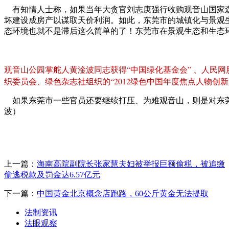
有知情人士称，如果当年大贪官刘志庚强行收购观音山国家
坏建设成房产以谋取天价利润。如此，东莞市的城镇化与景观
态环境也就不是滞后这么简单的了！东莞市在景观生态和生态
观音山公园掌舵人黄淦波同志获得“中国绿化基金会” 、人民
织委员会、绿色杂志社组织的“2012绿色中国年度焦点人物创新
如果东莞市一些官员还要继续打压、为难观音山，则是对东莞
波）
上一篇：
海南高院副院长张家慧夫妇被举报巨额偷税，被追缴
偷逃税款及罚金达6.57亿元
下一篇：
中国黄金北京概念店跑路，60公斤黄金无法提取
法制资讯
法眼观察