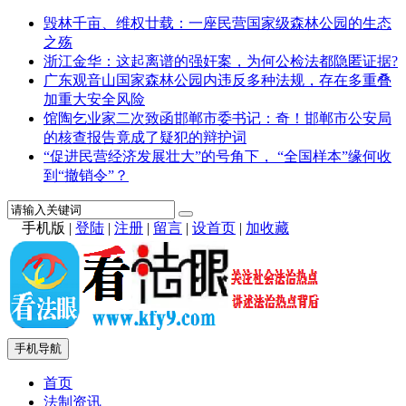
毁林千亩、维权廿载：一座民营国家级森林公园的生态
之殇
浙江金华：这起离谱的强奸案，为何公检法都隐匿证据?
广东观音山国家森林公园内违反多种法规，存在多重叠
加重大安全风险
馆陶乞业家二次致函邯郸市委书记：奇！邯郸市公安局
的核查报告竟成了疑犯的辩护词
“促进民营经济发展壮大”的号角下， “全国样本”缘何收
到“撤销令”？
手机版
|
登陆
|
注册
|
留言
|
设首页
|
加收藏
手机导航
首页
法制资讯