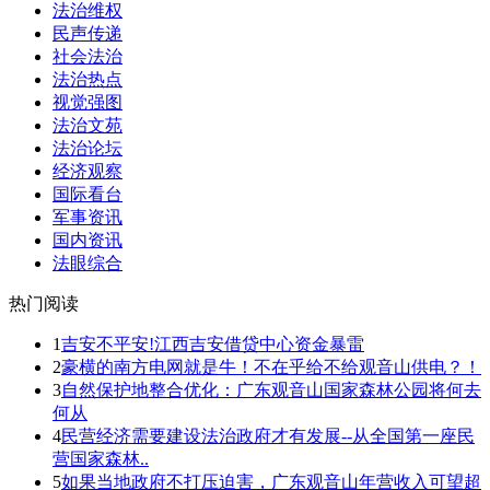
法治维权
民声传递
社会法治
法治热点
视觉强图
法治文苑
法治论坛
经济观察
国际看台
军事资讯
国内资讯
法眼综合
热门阅读
1
吉安不平安!江西吉安借贷中心资金暴雷
2
豪横的南方电网就是牛！不在乎给不给观音山供电？！
3
自然保护地整合优化：广东观音山国家森林公园将何去
何从
4
民营经济需要建设法治政府才有发展--从全国第一座民
营国家森林..
5
如果当地政府不打压迫害，广东观音山年营收入可望超