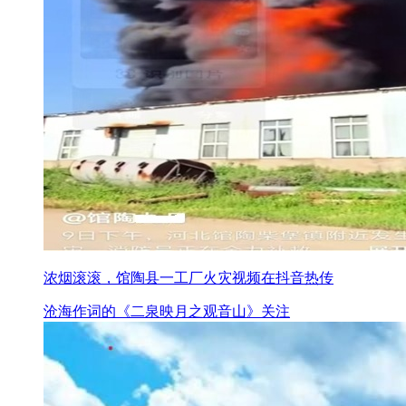
浓烟滚滚，馆陶县一工厂火灾视频在抖音热传
沧海作词的《二泉映月之观音山》关注