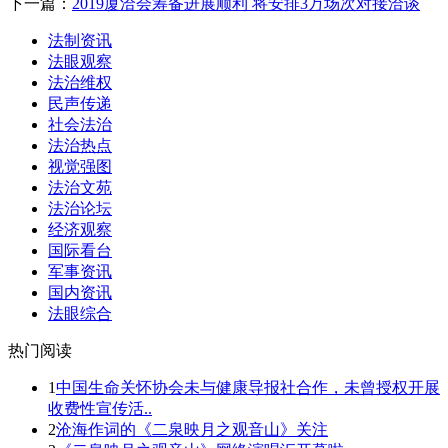
下一篇：
2019厦洽会筹备进展顺利 将安排3万场次对接洽谈
法制资讯
法眼观察
法治维权
民声传递
社会法治
法治热点
视觉强图
法治文苑
法治论坛
经济观察
国际看台
军事资讯
国内资讯
法眼综合
热门阅读
1
中国生命关怀协会未与健康导报社合作，未曾授权开展
收费性宣传活..
2
沧海作词的《二泉映月之观音山》关注