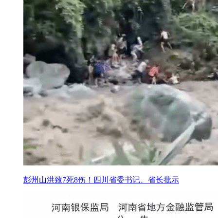
彭州山洪致7死8伤！四川省委书记、省长批示