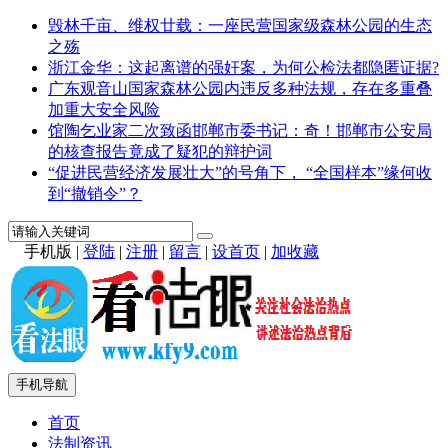
毁林千亩、维权廿载：一座民营国家级森林公园的生态
之殇
浙江金华：这起离谱的强奸案，为何公检法都隐匿证据?
广东观音山国家森林公园内违反多种法规，存在多重叠
加重大安全风险
馆陶乞业家二次致函邯郸市委书记：奇！邯郸市公安局
的核查报告竟成了疑犯的辩护词
“促进民营经济发展壮大”的号角下， “全国样本”缘何收
到“撤销令”？
手机版
|
登陆
|
注册
|
留言
|
设首页
|
加收藏
手机导航
首页
法制资讯