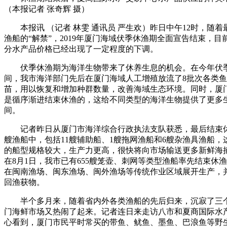
（本报记者 张奇辉 摄）
本报讯 （记者 林雯 通讯员 严生欢）昨日中午12时，随着最
渔船的“解禁”，2019年厦门海域伏季休渔期全面宣告结束，目
分水产品价格已经出现了一定程度的下调。
伏季休渔期为海洋生物带来了休养生息的机会。在今年伏
间，我市海洋部门先后在厦门海域人工增殖放流了8批次各类
苗，用以恢复和增加种群数量，改善海域生态环境。同时，厦
是循序渐进结束休渔的，这给不同类型的海洋生物提供了更多
间。
记者昨日从厦门市海洋综合行政执法支队获悉，最后结束休
艘渔船中，包括11艘辅助船、1艘拖网渔船和6艘杂渔具渔船，
的船型规格较大，生产力更高，很快将向市场输送更多新鲜海
在8月1日，我市已有655艘笼壶、刺网等类型渔船率先结束休
在闽南渔场、闽东渔场、闽外渔场等传统作业区域展开生产，
回渔获物。
半个多月来，随着省内外各类渔船的先后归来，沉寂了三
门海鲜市场又热闹了起来。记者连日来走访八市和夏商国际水
心看到，厦门市民平时常买的带鱼、鱿鱼、墨鱼、巴浪鱼等野