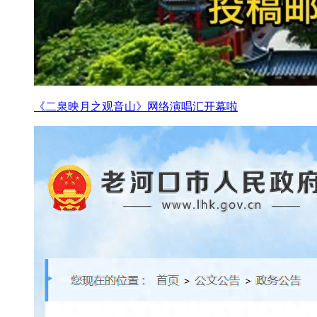
《二泉映月之观音山》网络演唱汇开幕啦