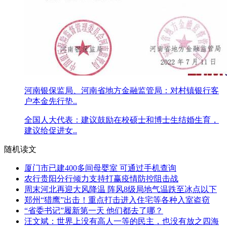
河南银保监局、河南省地方金融监管局：对村镇银行客
户本金先行垫..
全国人大代表：建议鼓励在校硕士和博士生结婚生育，
建议给促进女..
随机读文
厦门市已建400多间母婴室 可通过手机查询
农行贵阳分行倾力支持打赢疫情防控阻击战
周末河北再迎大风降温 阵风8级局地气温跌至冰点以下
郑州“猎鹰”出击！重点打击进入住宅等各种入室盗窃
“省委书记”履新第一天 他们都去了哪？
汪文斌：世界上没有高人一等的民主，也没有放之四海