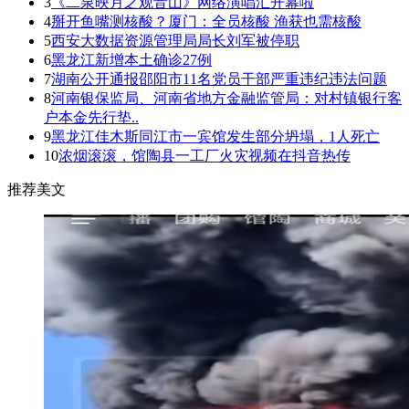
3
《二泉映月之观音山》网络演唱汇开幕啦
4
掰开鱼嘴测核酸？厦门：全员核酸 渔获也需核酸
5
西安大数据资源管理局局长刘军被停职
6
黑龙江新增本土确诊27例
7
湖南公开通报邵阳市11名党员干部严重违纪违法问题
8
河南银保监局、河南省地方金融监管局：对村镇银行客
户本金先行垫..
9
黑龙江佳木斯同江市一宾馆发生部分坍塌，1人死亡
10
浓烟滚滚，馆陶县一工厂火灾视频在抖音热传
推荐美文