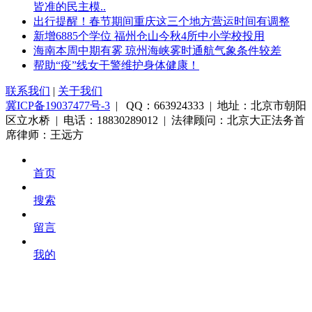
皆准的民主模..
出行提醒！春节期间重庆这三个地方营运时间有调整
新增6885个学位 福州仓山今秋4所中小学校投用
海南本周中期有雾 琼州海峡雾时通航气象条件较差
帮助“疫”线女干警维护身体健康！
联系我们
|
关于我们
冀ICP备19037477号-3
| QQ：663924333 | 地址：北京市朝阳
区立水桥 | 电话：18830289012 | 法律顾问：北京大正法务首
席律师：王远方
首页
搜索
留言
我的