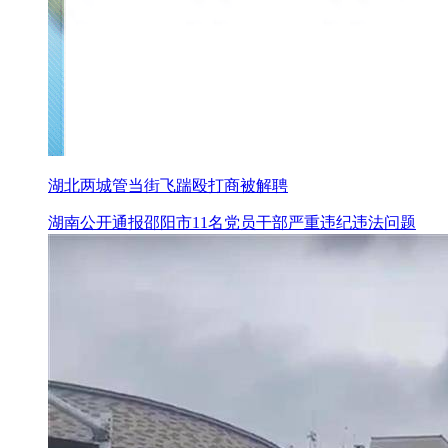
湖北两城管当街飞踹殴打商被解聘
湖南公开通报邵阳市11名党员干部严重违纪违法问题