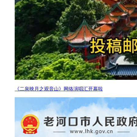
《二泉映月之观音山》网络演唱汇开幕啦