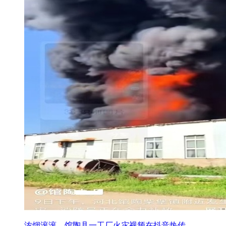
浓烟滚滚，馆陶县一工厂火灾视频在抖音热传