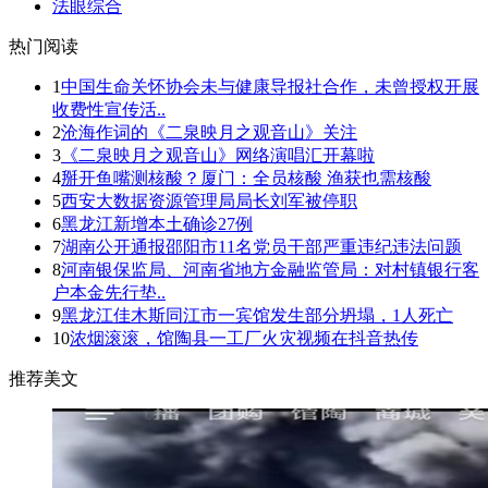
法眼综合
热门阅读
1
中国生命关怀协会未与健康导报社合作，未曾授权开展
收费性宣传活..
2
沧海作词的《二泉映月之观音山》关注
3
《二泉映月之观音山》网络演唱汇开幕啦
4
掰开鱼嘴测核酸？厦门：全员核酸 渔获也需核酸
5
西安大数据资源管理局局长刘军被停职
6
黑龙江新增本土确诊27例
7
湖南公开通报邵阳市11名党员干部严重违纪违法问题
8
河南银保监局、河南省地方金融监管局：对村镇银行客
户本金先行垫..
9
黑龙江佳木斯同江市一宾馆发生部分坍塌，1人死亡
10
浓烟滚滚，馆陶县一工厂火灾视频在抖音热传
推荐美文