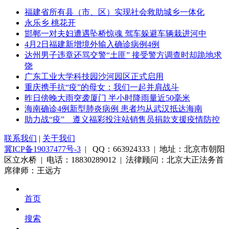
福建省所有县（市、区）实现社会救助城乡一体化
永乐乡 桃花开
邯郸一对夫妇遭遇坠桥惊魂 驾车躲避车辆栽进河中
4月2日福建新增境外输入确诊病例4例
达州男子违章还骂交警“土匪” 接受警方调查时却跪地求
饶
广东工业大学科技园沙河园区正式启用
重庆携手抗“疫”的母女：我们一起并肩战斗
昨日傍晚大雨突袭厦门 半小时降雨量近50毫米
海南确诊4例新型肺炎病例 患者均从武汉抵达海南
助力战“疫” 遵义福彩投注站销售员捐款支援疫情防控
联系我们
|
关于我们
冀ICP备19037477号-3
| QQ：663924333 | 地址：北京市朝阳
区立水桥 | 电话：18830289012 | 法律顾问：北京大正法务首
席律师：王远方
首页
搜索