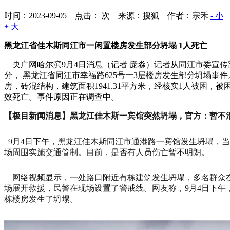
时间：2023-09-05 点击：
次
来源：搜狐 作者：宗禾
- 小
+ 大
黑龙江省佳木斯同江市一闲置楼房发生部分坍塌 1人死亡
央广网哈尔滨9月4日消息（记者 庞淼）记者从同江市委宣传部获
分， 黑龙江省同江市幸福路625号一3层楼房发生部分坍塌事
房，砖混结构，建筑面积1941.31平方米，经核实1人被困，
效死亡。事件原因正在调查中。
【
极
目新闻消息】
黑龙江佳木斯一宾馆突然坍塌，官方：暂不
9月4日下午，黑龙江佳木斯同江市通港路一宾馆发生坍塌，
场周围实施交通管制。目前，是否有人员伤亡暂不明朗。
网络视频显示，一处路口附近有栋建筑发生坍塌，多名群众
场展开救援，民警在现场设置了警戒线。网友称，9月4日下午
栋楼房发生了坍塌。