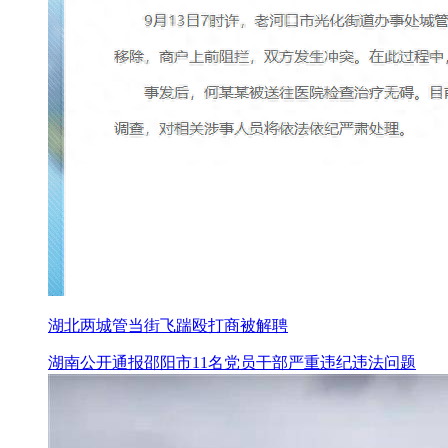
湖北两城管当街飞踹殴打商被解聘
湖南公开通报邵阳市11名党员干部严重违纪违法问题