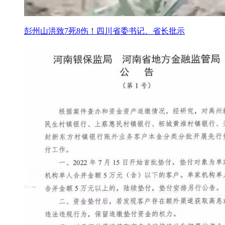
彭州山洪致7死8伤！四川省委书记、省长批示