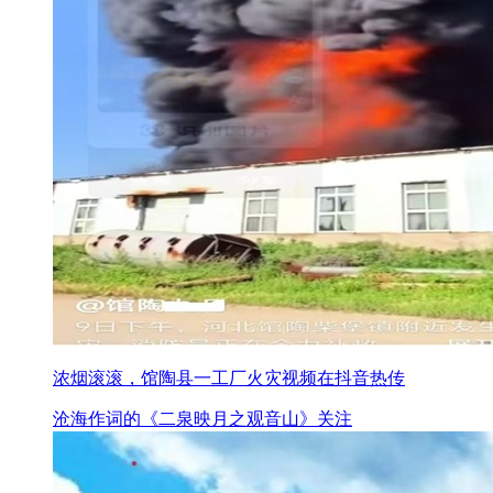
浓烟滚滚，馆陶县一工厂火灾视频在抖音热传
沧海作词的《二泉映月之观音山》关注