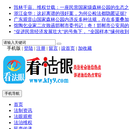
毁林千亩、维权廿载：一座民营国家级森林公园的生态之
浙江金华：这起离谱的强奸案，为何公检法都隐匿证据?
广东观音山国家森林公园内违反多种法规，存在多重叠加
馆陶乞业家二次致函邯郸市委书记：奇！邯郸市公安局的
“促进民营经济发展壮大”的号角下， “全国样本”缘何收到
手机版
|
登陆
|
注册
|
留言
|
设首页
|
加收藏
手机导航
首页
法制资讯
法眼观察
法治维权
民声传递