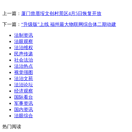
上一篇：
厦门曾厝垵文创村景区4月5日恢复开放
下一篇：
“升级版”上线 福州最大物联网综合体二期动建
法制资讯
法眼观察
法治维权
民声传递
社会法治
法治热点
视觉强图
法治文苑
法治论坛
经济观察
国际看台
军事资讯
国内资讯
法眼综合
热门阅读