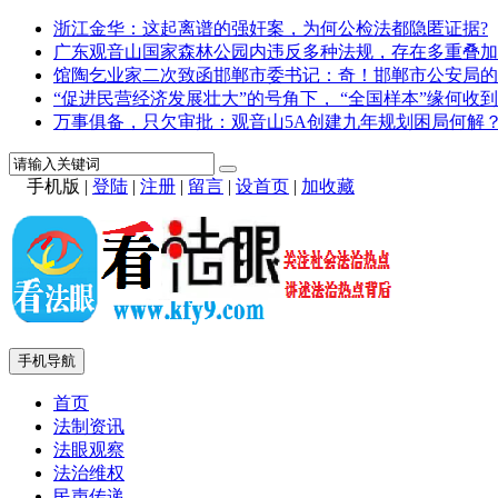
浙江金华：这起离谱的强奸案，为何公检法都隐匿证据?
广东观音山国家森林公园内违反多种法规，存在多重叠加
馆陶乞业家二次致函邯郸市委书记：奇！邯郸市公安局的
“促进民营经济发展壮大”的号角下， “全国样本”缘何收到
万事俱备，只欠审批：观音山5A创建九年规划困局何解
手机版
|
登陆
|
注册
|
留言
|
设首页
|
加收藏
手机导航
首页
法制资讯
法眼观察
法治维权
民声传递