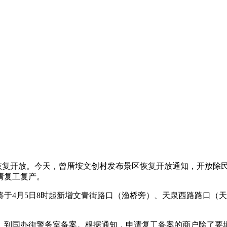
恢复开放。今天，曾厝垵文创村发布景区恢复开放通知，开放除
请复工复产。
4月5日8时起新增文青街路口（渔桥旁）、天泉西路路口（天
国办街警务室备案。根据通知，申请复工备案的商户除了要填