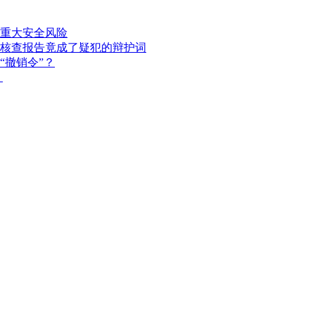
重大安全风险
核查报告竟成了疑犯的辩护词
“撤销令”？
？