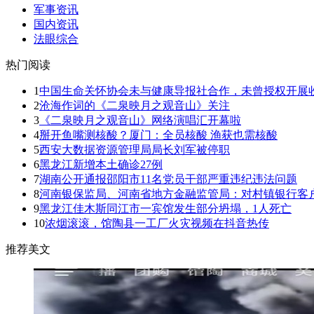
军事资讯
国内资讯
法眼综合
热门阅读
1
中国生命关怀协会未与健康导报社合作，未曾授权开展收
2
沧海作词的《二泉映月之观音山》关注
3
《二泉映月之观音山》网络演唱汇开幕啦
4
掰开鱼嘴测核酸？厦门：全员核酸 渔获也需核酸
5
西安大数据资源管理局局长刘军被停职
6
黑龙江新增本土确诊27例
7
湖南公开通报邵阳市11名党员干部严重违纪违法问题
8
河南银保监局、河南省地方金融监管局：对村镇银行客户
9
黑龙江佳木斯同江市一宾馆发生部分坍塌，1人死亡
10
浓烟滚滚，馆陶县一工厂火灾视频在抖音热传
推荐美文