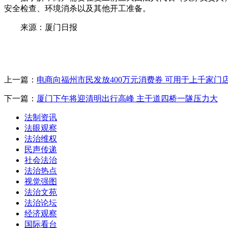
安全检查、环境消杀以及其他开工准备。
来源：厦门日报
上一篇：
电商向福州市民发放400万元消费券 可用于上千家门
下一篇：
厦门下午将迎清明出行高峰 主干道四桥一隧压力大
法制资讯
法眼观察
法治维权
民声传递
社会法治
法治热点
视觉强图
法治文苑
法治论坛
经济观察
国际看台