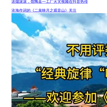
浓烟滚滚，馆陶县一工厂火灾视频在抖音热传
沧海作词的《二泉映月之观音山》关注