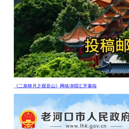
《二泉映月之观音山》网络演唱汇开幕啦