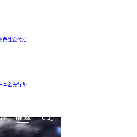
费性宣传活..
本金先行垫..