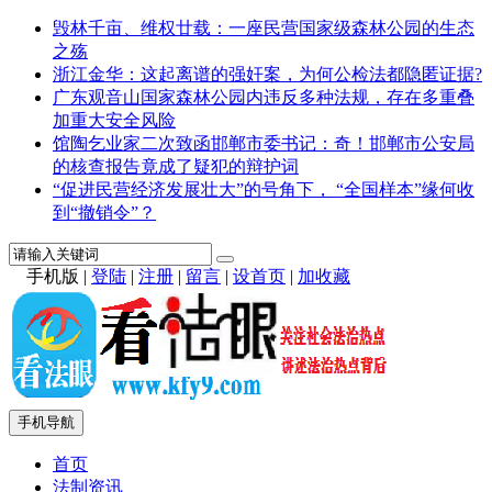
毁林千亩、维权廿载：一座民营国家级森林公园的生态
之殇
浙江金华：这起离谱的强奸案，为何公检法都隐匿证据?
广东观音山国家森林公园内违反多种法规，存在多重叠
加重大安全风险
馆陶乞业家二次致函邯郸市委书记：奇！邯郸市公安局
的核查报告竟成了疑犯的辩护词
“促进民营经济发展壮大”的号角下， “全国样本”缘何收
到“撤销令”？
手机版
|
登陆
|
注册
|
留言
|
设首页
|
加收藏
手机导航
首页
法制资讯