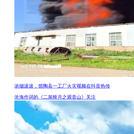
浓烟滚滚，馆陶县一工厂火灾视频在抖音热传
沧海作词的《二泉映月之观音山》关注