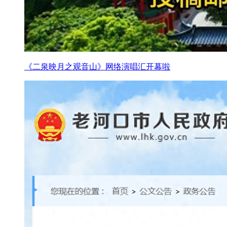
《二泉映月之观音山》网络演唱汇开幕啦