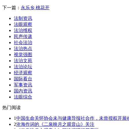
下一篇：
永乐乡 桃花开
法制资讯
法眼观察
法治维权
民声传递
社会法治
法治热点
视觉强图
法治文苑
法治论坛
经济观察
国际看台
军事资讯
国内资讯
法眼综合
热门阅读
1
中国生命关怀协会未与健康导报社合作，未曾授权开展收
2
沧海作词的《二泉映月之观音山》关注