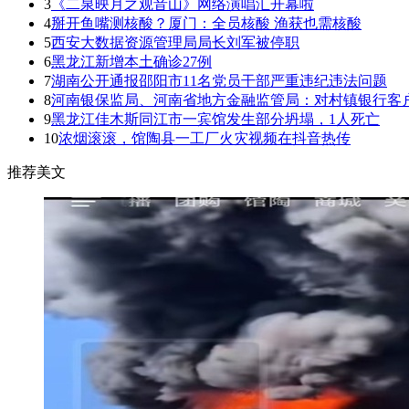
3
《二泉映月之观音山》网络演唱汇开幕啦
4
掰开鱼嘴测核酸？厦门：全员核酸 渔获也需核酸
5
西安大数据资源管理局局长刘军被停职
6
黑龙江新增本土确诊27例
7
湖南公开通报邵阳市11名党员干部严重违纪违法问题
8
河南银保监局、河南省地方金融监管局：对村镇银行客户
9
黑龙江佳木斯同江市一宾馆发生部分坍塌，1人死亡
10
浓烟滚滚，馆陶县一工厂火灾视频在抖音热传
推荐美文