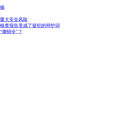
殇
重大安全风险
核查报告竟成了疑犯的辩护词
“撤销令”？