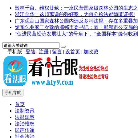
毁林千亩、维权廿载：一座民营国家级森林公园的生态之
浙江金华：这起离谱的强奸案，为何公检法都隐匿证据?
广东观音山国家森林公园内违反多种法规，存在多重叠加
馆陶乞业家二次致函邯郸市委书记：奇！邯郸市公安局的
“促进民营经济发展壮大”的号角下， “全国样本”缘何收到
手机版
|
登陆
|
注册
|
留言
|
设首页
|
加收藏
手机导航
首页
法制资讯
法眼观察
法治维权
民声传递
社会法治