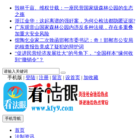
毁林千亩、维权廿载：一座民营国家级森林公园的生态
之殇
浙江金华：这起离谱的强奸案，为何公检法都隐匿证据?
广东观音山国家森林公园内违反多种法规，存在多重叠
加重大安全风险
馆陶乞业家二次致函邯郸市委书记：奇！邯郸市公安局
的核查报告竟成了疑犯的辩护词
“促进民营经济发展壮大”的号角下， “全国样本”缘何收
到“撤销令”？
手机版
|
登陆
|
注册
|
留言
|
设首页
|
加收藏
手机导航
首页
法制资讯