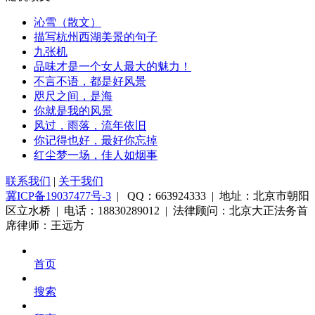
沁雪（散文）
描写杭州西湖美景的句子
九张机
品味才是一个女人最大的魅力！
不言不语，都是好风景
咫尺之间，是海
你就是我的风景
风过，雨落，流年依旧
你记得也好，最好你忘掉
红尘梦一场，佳人如烟事
联系我们
|
关于我们
冀ICP备19037477号-3
| QQ：663924333 | 地址：北京市朝阳
区立水桥 | 电话：18830289012 | 法律顾问：北京大正法务首
席律师：王远方
首页
搜索