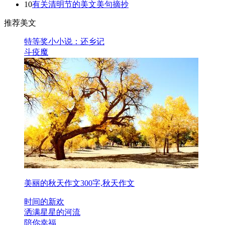
10
有关清明节的美文美句摘抄
推荐美文
特等奖小小说：还乡记
斗疫魔
美丽的秋天作文300字,秋天作文
时间的新欢
洒满星星的河流
陪你幸福