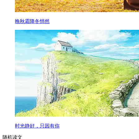
晚秋霜降冬悄然
时光静好，只因有你
随机读文