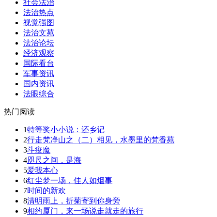
社会法治
法治热点
视觉强图
法治文苑
法治论坛
经济观察
国际看台
军事资讯
国内资讯
法眼综合
热门阅读
1
特等奖小小说：还乡记
2
行走梵净山之（二）相见，水墨里的梵香苑
3
斗疫魔
4
咫尺之间，是海
5
爱我本心
6
红尘梦一场，佳人如烟事
7
时间的新欢
8
清明雨上，折菊寄到你身旁
9
相约厦门，来一场说走就走的旅行