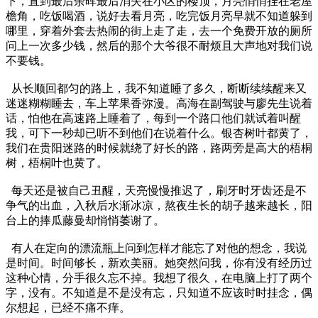
下，直到最后余晖最后消失在小区的楼顶，月亮悄悄挂在老屋
檐角，吃饭喝酒，说好去看月亮，吃完饭月亮早就不知道躲到
哪里，穿着外套去热闹的街上走了走，去一个免费开放的厕所
问上一次多少钱，然后的那个大爷很不耐烦且大声地对我们说
不要钱。
从长顺回都匀的路上，我不知道睡了多久，断断续续醒来又
迷迷糊糊睡去，车上苹果香弥漫。高海在副驾驶与廖先生说着
话，怕他在高速路上睡着了，每到一个路口他们就试着叫醒
我，可下一秒却已听不到他们在说着什么。银杏树叶都黄了，
我们在贵阳迷路的时候就绕了好长的路，路两旁是高大的梧桐
树，梧桐叶也黄了。
每天还是被自己丑醒，天亮慢慢推迟了，刷牙时牙齿还是不
争气的出血，入秋后水渐冰凉，熬夜生长的胡子越来越长，阳
台上的捧瓜藤曼却悄悄萎谢了。
有人在定向的漂流瓶上问到怎样才能忘了对他的想念，我说
是时间。时间够长，新欢美丽。她突然问我，你有没有经历过
这种心情，分手很久忘不掉。我想了很久，在电脑上打了两个
字，没有。不知道是不是没有忘，只知道不应该时时挂念，偶
尔想起，已经不痛不痒。