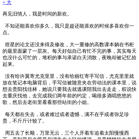
+ 大
再见旧情人，我是时间的新欢。
不知还能喜欢你多久，我只是趁还能喜欢的时候多喜欢你一
点。
煜星的论文还没来得及修改，大一重修的高数课本躺在书柜
的最里面蒙了一层灰。每天好似自己有忙不完的事，其实每天
也没什么可忙的，堆积的事与承诺白天消散，夜晚却被记忆拾
起来。
没有给许翼寄尤克里里，没有给丽红寄手写信，尤克里里就
放在笔记本电脑背后，手写信被随意夹在劳动法的课本里，说
想去贵阳找佳林，她说只要我去就逃课陪我出去走走，权说快
去重庆找他，去完成我们两年前的约定，喝很多酒唱悠悠的
歌，然后去老街里看看那些站街的小姐。
每天都在失去，或者难过或者遗憾，满不在乎或者弥足珍
贵，不斤斤计较了。
周五去了长顺，万里无云，三个人开着车追着太阳慢慢西