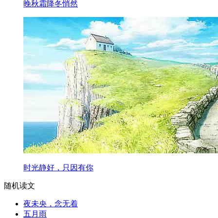
晚秋霜降冬悄然
时光静好，只因有你
随机读文
夜未央，念无着
五月雨