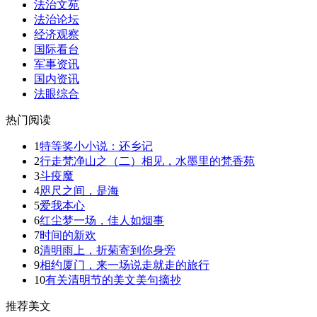
法治文苑
法治论坛
经济观察
国际看台
军事资讯
国内资讯
法眼综合
热门阅读
1
特等奖小小说：还乡记
2
行走梵净山之（二）相见，水墨里的梵香苑
3
斗疫魔
4
咫尺之间，是海
5
爱我本心
6
红尘梦一场，佳人如烟事
7
时间的新欢
8
清明雨上，折菊寄到你身旁
9
相约厦门，来一场说走就走的旅行
10
有关清明节的美文美句摘抄
推荐美文