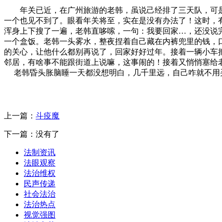
年关已近，在广州旅游的老韩，虽说己经排了三天队，可是
一个也见不到了。眼看年关将至，实在是没有办法了！这时，有
浑身上下搜了一遍，老韩直哆嗦，一句：我要回家…，还没说
一个盒饭。老韩一头雾水，整夜捏着自己藏在内裤兜里的钱，
的关心，让他什么都别再说了，回家好好过年。接着一辆小车
邻居，有啥事不能跟街道上说嘛，这事闹的！接着又悄悄塞给
老韩昏头胀脑睡一天都没想明白，几千里远，自己咋就不用买车
上一篇：
斗疫魔
下一篇：没有了
法制资讯
法眼观察
法治维权
民声传递
社会法治
法治热点
视觉强图