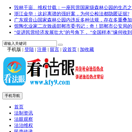
毁林千亩、维权廿载：一座民营国家级森林公园的生态之
浙江金华：这起离谱的强奸案，为何公检法都隐匿证据?
广东观音山国家森林公园内违反多种法规，存在多重叠加
馆陶乞业家二次致函邯郸市委书记：奇！邯郸市公安局的
“促进民营经济发展壮大”的号角下， “全国样本”缘何收到
手机版
|
登陆
|
注册
|
留言
|
设首页
|
加收藏
手机导航
首页
法制资讯
法眼观察
法治维权
民声传递