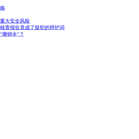
殇
重大安全风险
核查报告竟成了疑犯的辩护词
“撤销令”？