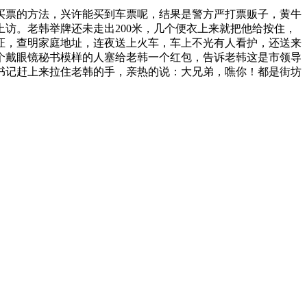
票的方法，兴许能买到车票呢，结果是警方严打票贩子，黄牛
访。老韩举牌还未走出200米，几个便衣上来就把他给按住，
证，查明家庭地址，连夜送上火车，车上不光有人看护，还送来
个戴眼镜秘书模样的人塞给老韩一个红包，告诉老韩这是市领导
书记赶上来拉住老韩的手，亲热的说：大兄弟，噍你！都是街坊