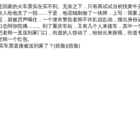
回家的火车票实在买不到。无奈之下，只有再试试当初找黄牛买
人给他支了一招……于是，他花钱制做了一块牌，上写：我要上
完，就被厉声喝住，一个便衣警告老韩不许乱说乱动，搜出身份
口念阿弥陀佛……。到了重庆车站，又有几个人来接车，其中一
把老韩一直送到家门口，街道的人惊动了，纷纷出来探视，街道
老韩一个红包。
票直接被送到家了？[捂脸][捂脸]