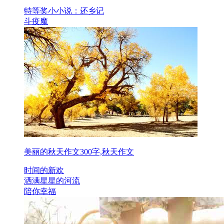
特等奖小小说：还乡记
斗疫魔
美丽的秋天作文300字,秋天作文
时间的新欢
洒满星星的河流
陪你幸福