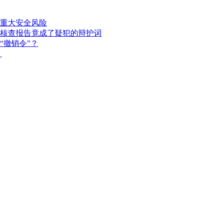
重大安全风险
核查报告竟成了疑犯的辩护词
“撤销令”？
？