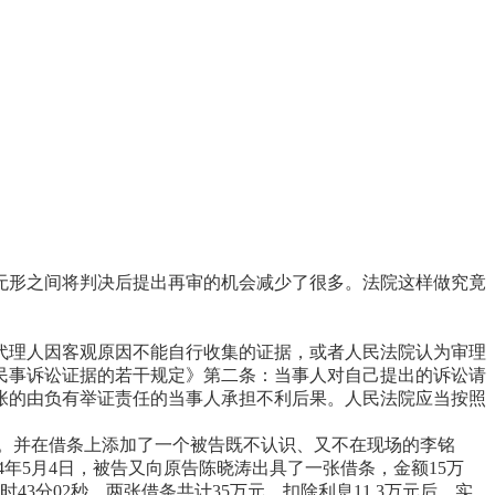
无形之间将判决后提出再审的机会减少了很多。法院这样做究竟
代理人因客观原因不能自行收集的证据，或者人民法院认为审理
民事诉讼证据的若干规定》第二条：当事人对自己提出的诉讼请
张的由负有举证责任的当事人承担不利后果。人民法院应当按照
万元。并在借条上添加了一个被告既不认识、又不在现场的李铭
014年5月4日，被告又向原告陈晓涛出具了一张借条，金额15万
43分02秒。两张借条共计35万元，扣除利息11.3万元后，实