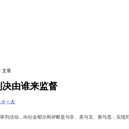
> 文章
判决由谁来监督
- 小
+ 大
审判活动，向社会昭示和评断是与非、美与丑、善与恶，实现司