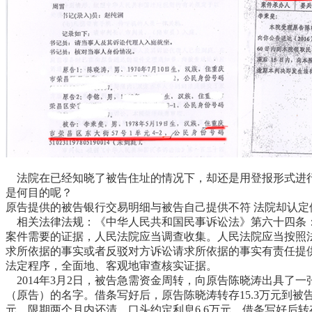
法院在已经知晓了被告住址的情况下，却还是用登报形式进行
是何目的呢？
原告提供的被告银行交易明细与被告自己提供不符 法院却认定
相关法律法规：《中华人民共和国民事诉讼法》第六十四条：
案件需要的证据，人民法院应当调查收集。人民法院应当按照
求所依据的事实或者反驳对方诉讼请求所依据的事实有责任提
法定程序，全面地、客观地审查核实证据。
2014年3月2日，被告急需资金周转，向原告陈晓涛出具了一
（原告）的名字。借条写好后，原告陈晓涛转存15.3万元到被告农
元，限期两个月内还清，口头约定利息6.6万元，借条写好后转存8