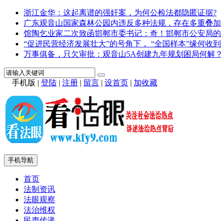
浙江金华：这起离谱的强奸案，为何公检法都隐匿证据?
广东观音山国家森林公园内违反多种法规，存在多重叠加
馆陶乞业家二次致函邯郸市委书记：奇！邯郸市公安局的
“促进民营经济发展壮大”的号角下， “全国样本”缘何收到
万事俱备，只欠审批：观音山5A创建九年规划困局何解
手机版
|
登陆
|
注册
|
留言
|
设首页
|
加收藏
手机导航
首页
法制资讯
法眼观察
法治维权
民声传递