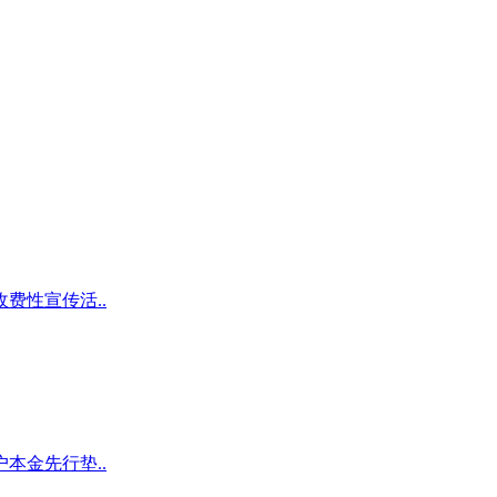
费性宣传活..
本金先行垫..