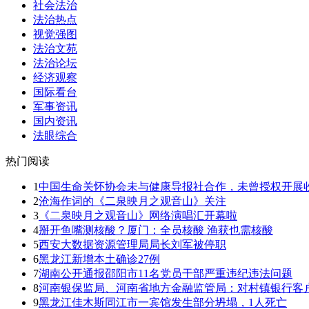
社会法治
法治热点
视觉强图
法治文苑
法治论坛
经济观察
国际看台
军事资讯
国内资讯
法眼综合
热门阅读
1
中国生命关怀协会未与健康导报社合作，未曾授权开展收
2
沧海作词的《二泉映月之观音山》关注
3
《二泉映月之观音山》网络演唱汇开幕啦
4
掰开鱼嘴测核酸？厦门：全员核酸 渔获也需核酸
5
西安大数据资源管理局局长刘军被停职
6
黑龙江新增本土确诊27例
7
湖南公开通报邵阳市11名党员干部严重违纪违法问题
8
河南银保监局、河南省地方金融监管局：对村镇银行客户
9
黑龙江佳木斯同江市一宾馆发生部分坍塌，1人死亡