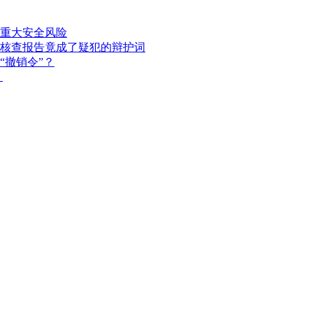
重大安全风险
核查报告竟成了疑犯的辩护词
“撤销令”？
？