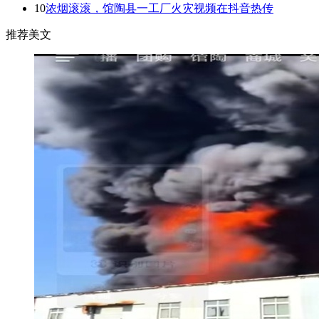
10
浓烟滚滚，馆陶县一工厂火灾视频在抖音热传
推荐美文