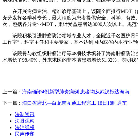
在开展专病专治、精准诊疗基础上，该院全面推行MDT（多
充分发挥各学科专长，最大程度为患者提供安全、科学、有效、
次，包括各分专业MDT，累计受益患者达3000人次以上。
该院积极引进肿瘤防治领域专业人才，全院近千名医护骨干，来
工作室”，科室主任和主要专家，基本达到国内或省内本行业“
该院骨与软组织肿瘤治疗等48项技术填补了海南肿瘤防治空
术增长了98.40%，外来求医的非本省患者增长51.32%，
上一篇：
海南确诊4例新型肺炎病例 患者均从武汉抵达海南
下一篇：
海口省府北—白龙南互通工程完工 18日18时通车
法制资讯
法眼观察
法治维权
民声传递