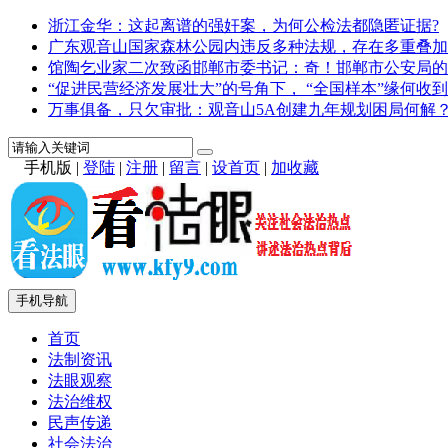
浙江金华：这起离谱的强奸案，为何公检法都隐匿证据?
广东观音山国家森林公园内违反多种法规，存在多重叠加
馆陶乞业家二次致函邯郸市委书记：奇！邯郸市公安局的
“促进民营经济发展壮大”的号角下， “全国样本”缘何收到
万事俱备，只欠审批：观音山5A创建九年规划困局何解
手机版
|
登陆
|
注册
|
留言
|
设首页
|
加收藏
手机导航
首页
法制资讯
法眼观察
法治维权
民声传递
社会法治