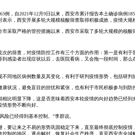
3例，自2021年12月9日以来，西安市累计报告本土确诊病例1
时表示，西安开展多轮大规模核酸筛查取得积极成效，疫情大规
在全市采取严格的管控措施以来，西安市采取了多轮大规模的核
次的筛查，对疫情防控工作有三个方面的作用：第一是有利于我
等到感染者出现症状以后，去医院看病，又会拖一段时间，那么
不同地区病例数量及其变化，有利于研判疫情形势，包括研判措
康状况，避免盲目的担忧和紧张，也有利于市民积极参与到防
峰期相比明显下降，这是否意味着西安本轮疫情的向好趋势已经到
疫情形势不断向好。
风险已经得到基本控制。”李群说。
，要让来之不易的形势巩固稳定下来，直至最终彻底控制疫情，
效控制的地区，逐步解封，恢复社会生产秩序，直至西安市全域