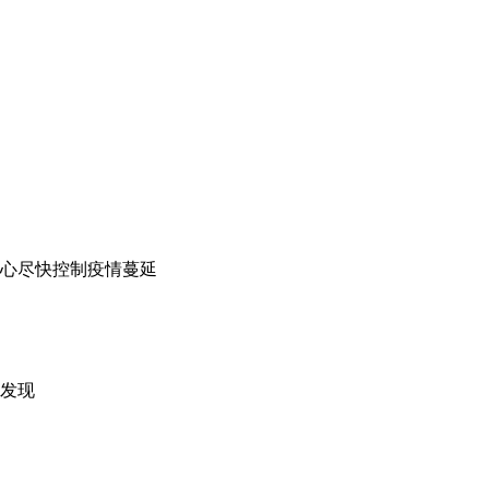
信心尽快控制疫情蔓延
中发现