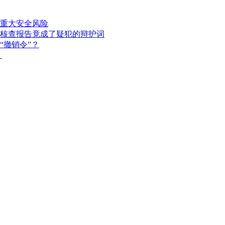
重大安全风险
核查报告竟成了疑犯的辩护词
“撤销令”？
？