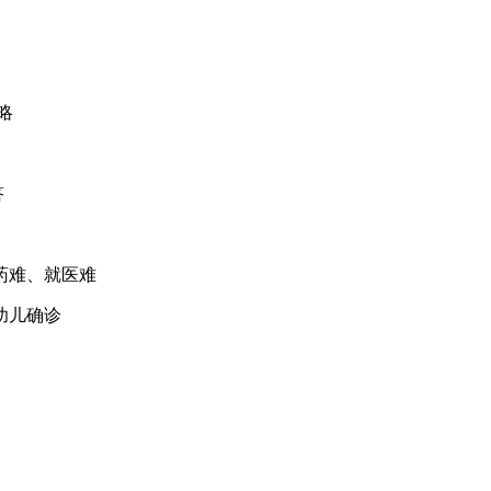
略
答
药难、就医难
幼儿确诊