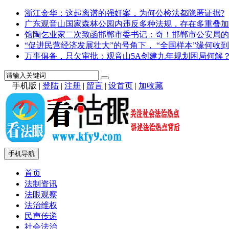
浙江金华：这起离谱的强奸案，为何公检法都隐匿证据?
广东观音山国家森林公园内违反多种法规，存在多重叠加
馆陶乞业家二次致函邯郸市委书记：奇！邯郸市公安局的
“促进民营经济发展壮大”的号角下， “全国样本”缘何收到
万事俱备，只欠审批：观音山5A创建九年规划困局何解
手机版
|
登陆
|
注册
|
留言
|
设首页
|
加收藏
手机导航
首页
法制资讯
法眼观察
法治维权
民声传递
社会法治